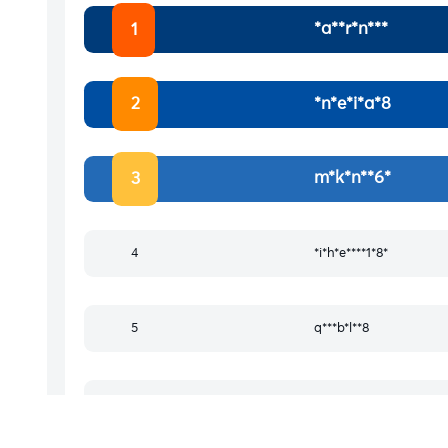
1
*a**r*n***
2
*n*e*i*a*8
3
m*k*n**6*
4
*i*h*e****1*8*
5
q***b*l**8
6
p*pu***an*8