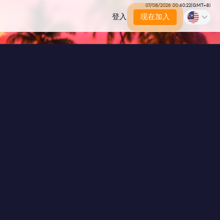
07/08/2026 00:40:23
(
GMT+8
)
登入
现在加入