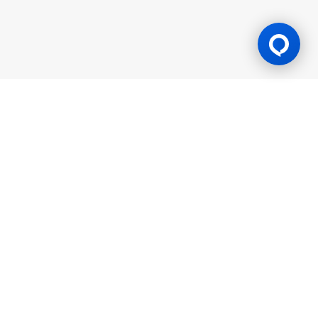
游戏许可证
BK8 由 Mettlemind Tech Ltd.（注册号：15779）运营，注册地址
位于科摩罗联盟安茹安自治岛穆察穆都市Hamchako区。BK8持有
科摩罗联盟安茹安自治岛政府颁发的合法牌照（许可证号：ALSI-
202504032-FI2），并受其监管。BK8已通过全部监管合规审查，
获得法律授权可开展一切机会游戏与投注活动。