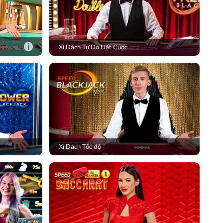
Xì Dách Tự Do Đặt Cược
Xì Dách Tốc độ