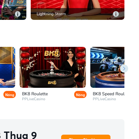
Lightning Storm
BK8 Speed Roulette
BK8 Vietnamese Speed Baccarat
Nóng
Nóng
PPLiveCasino
PPLiveCasino
8 Thua 9