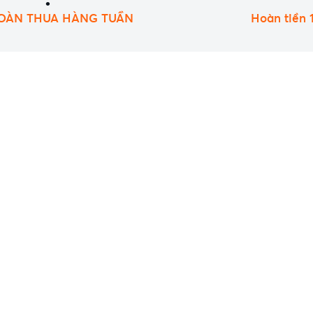
1,361,686.00
*N*i**l*l
OÀN THUA HÀNG TUẦN
Hoàn tiền
3,712,367.00
s*u*
828,037.00
v*ss**ut*
917,966.00
l**s
2,294,282.00
*w**r*m
3,907,791.00
*b**l*1*
2,285,091.00
*e**
1,162,933.00
1**
2,798,447.00
88
503,382.00
*if*on*