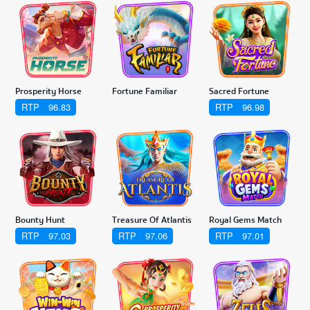
Prosperity Horse
Fortune Familiar
Sacred Fortune
RTP
96.83
RTP
96.98
Bounty Hunt
Treasure Of Atlantis
Royal Gems Match
RTP
97.03
RTP
97.06
RTP
97.01