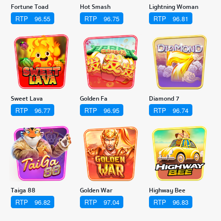
Fortune Toad
Hot Smash
Lightning Woman
RTP
96.55
RTP
96.75
RTP
96.81
Sweet Lava
Golden Fa
Diamond 7
RTP
96.77
RTP
96.95
RTP
96.74
Taiga 88
Golden War
Highway Bee
RTP
96.82
RTP
97.04
RTP
96.83