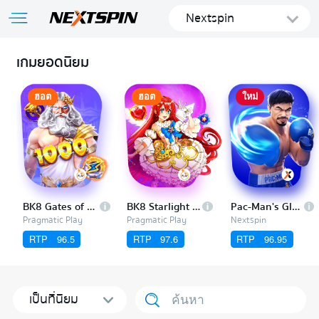
Nextspin
เกมยอดนิยม
ฮอต
ฮอต
ใหม่
BK8 Gates of Olympus 1000
BK8 Starlight Princess
Pac-Man's Glory
Pragmatic Play
Pragmatic Play
Nextspin
RTP
96.5
RTP
97.6
RTP
96.95
เป็นที่นิยม