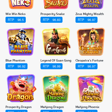
Win Win Neko
Prosperity Snake
Zeus Mighty Wealth
RTP
96.5
RTP
96.83
RTP
96.97
Blue Phantom
Legend Of Guan Gong
Cleopatra's Fortune
RTP
96.92
RTP
96.99
RTP
96.97
Prosperity Dragon
Mahjong Dragon
Mahjong Phoenix