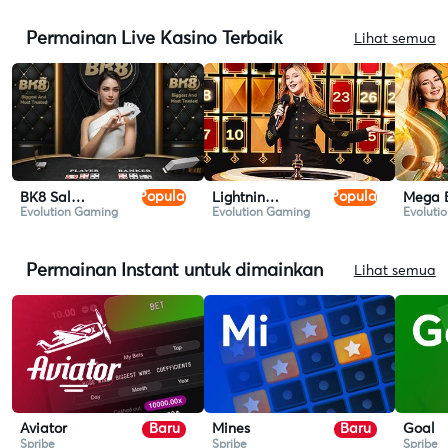
Permainan Live Kasino Terbaik
Lihat semua
Popular
Popular
BK8 Salon Prive Baccarat
Lightning Roulette
Mega B
Evolution Gaming
Evolution Gaming
Evoluti
Permainan Instant untuk dimainkan
Lihat semua
Baru
Baru
Aviator
Mines
Goal
Spribe
Spribe
Spribe